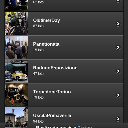
62 foto
OldtimerDay
67 foto
Panettonata
15 foto
RadunoEsposizione
47 foto
TorpedoneTorino
79 foto
UscitaPrimaverile
94 foto
Realizzato grazie a
Piwigo