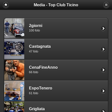
Media - Top Club Ticino
2giorni
100 foto
Castagnata
47 foto
CenaFineAnno
66 foto
EspoTenero
61 foto
Grigliata