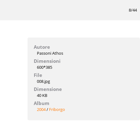
8/44
Autore
Passoni Athos
Dimensioni
600*385
File
008.jpg
Dimensione
40 KB
Album
2004
/
Friborgo