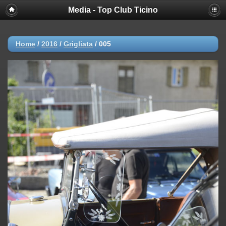
Media - Top Club Ticino
Home
/
2016
/
Grigliata
/
005