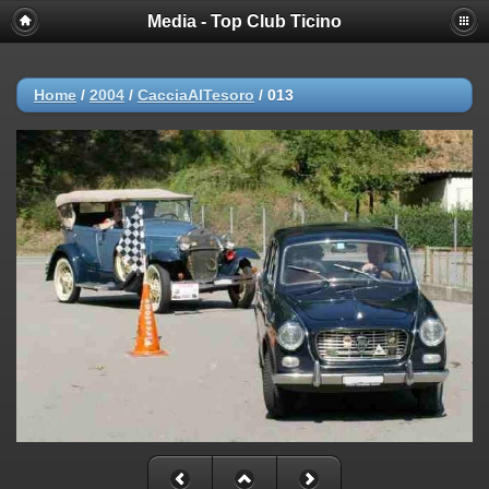
Media - Top Club Ticino
Home
/
2004
/
CacciaAlTesoro
/
013