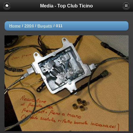
Media - Top Club Ticino
Home
/
2004
/
Bugatti
/
011