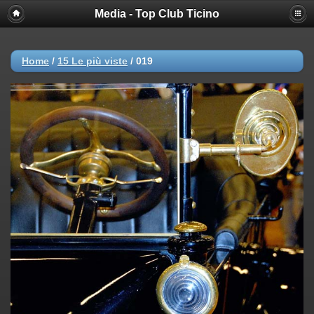
Media - Top Club Ticino
Home
/
15 Le più viste
/
019