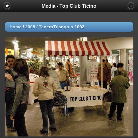
Media - Top Club Ticino
Home
/
2005
/
TeneroTriangolo
/
002